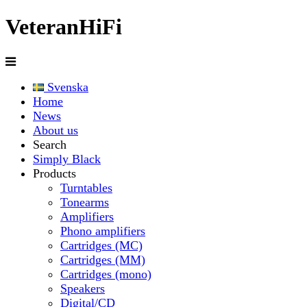
Veteran
HiFi
Svenska
Home
News
About us
Search
Simply Black
Products
Turntables
Tonearms
Amplifiers
Phono amplifiers
Cartridges (MC)
Cartridges (MM)
Cartridges (mono)
Speakers
Digital/CD