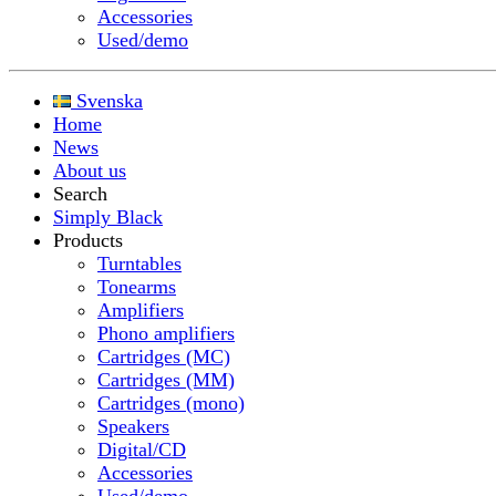
Accessories
Used/demo
Svenska
Home
News
About us
Search
Simply Black
Products
Turntables
Tonearms
Amplifiers
Phono amplifiers
Cartridges (MC)
Cartridges (MM)
Cartridges (mono)
Speakers
Digital/CD
Accessories
Used/demo