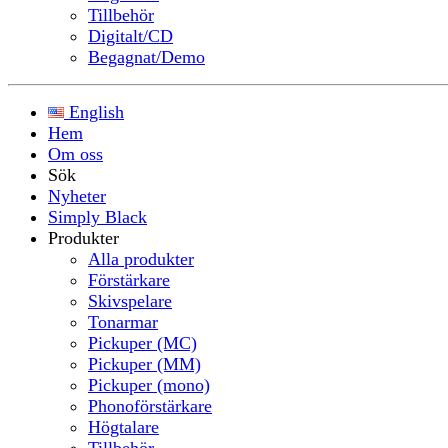
Tillbehör
Digitalt/CD
Begagnat/Demo
English
Hem
Om oss
Sök
Nyheter
Simply Black
Produkter
Alla produkter
Förstärkare
Skivspelare
Tonarmar
Pickuper (MC)
Pickuper (MM)
Pickuper (mono)
Phonoförstärkare
Högtalare
Tillbehör