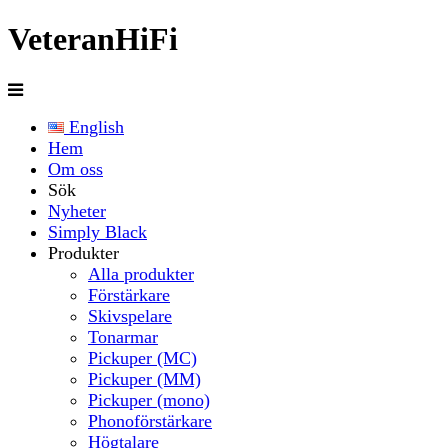
Veteran
HiFi
English
Hem
Om oss
Sök
Nyheter
Simply Black
Produkter
Alla produkter
Förstärkare
Skivspelare
Tonarmar
Pickuper (MC)
Pickuper (MM)
Pickuper (mono)
Phonoförstärkare
Högtalare