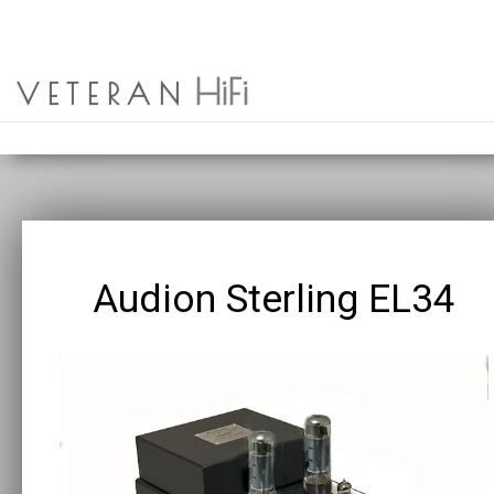
OM OSS
HEM
ENGLISH
SIMPLY BLACK
HiFi
NYHETER
SÖK
VETERAN
PRODUKTER
Audion Sterling EL34