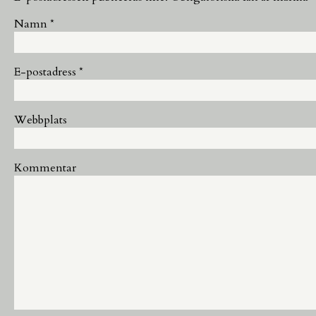
Namn
*
E-postadress
*
Webbplats
Kommentar