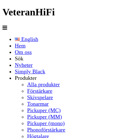
Veteran
HiFi
English
Hem
Om oss
Sök
Nyheter
Simply Black
Produkter
Alla produkter
Förstärkare
Skivspelare
Tonarmar
Pickuper (MC)
Pickuper (MM)
Pickuper (mono)
Phonoförstärkare
Högtalare