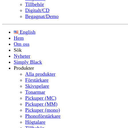
Tillbehör
Digitalt/CD
Begagnat/Demo
English
Hem
Om oss
Sök
Nyheter
Simply Black
Produkter
Alla produkter
Förstärkare
Skivspelare
Tonarmar
Pickuper (MC)
Pickuper (MM)
Pickuper (mono)
Phonoförstärkare
Högtalare
Tillbehör