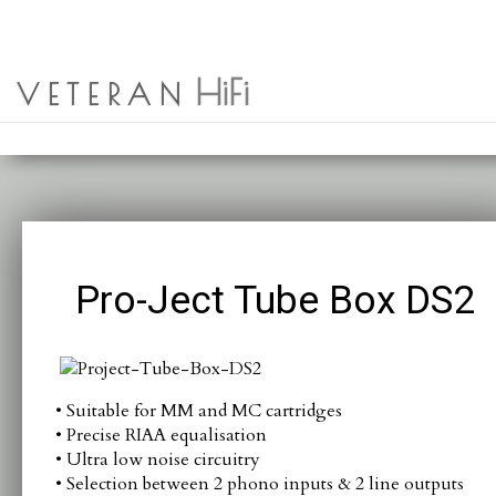
OM OSS
HEM
ENGLISH
SIMPLY BLACK
HiFi
NYHETER
SÖK
VETERAN
PRODUKTER
Pro-Ject Tube Box DS2
• Suitable for MM and MC cartridges
• Precise RIAA equalisation
• Ultra low noise circuitry
• Selection between 2 phono inputs & 2 line outputs