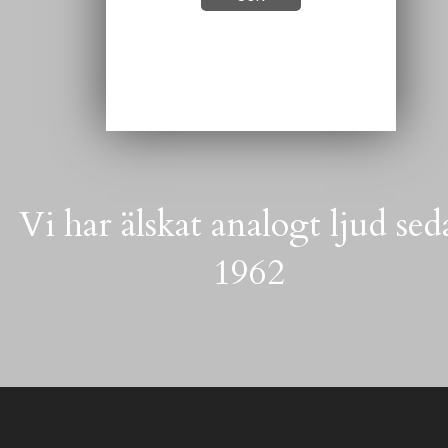
Vi har älskat analogt ljud se
1962