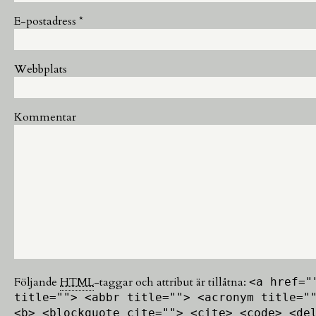
E-postadress
*
Webbplats
Kommentar
Följande
HTML
-taggar och attribut är tillåtna:
<a href="
title=""> <abbr title=""> <acronym title="
<b> <blockquote cite=""> <cite> <code> <de